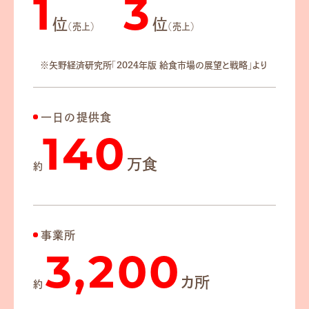
1
3
位
位
（売上）
（売上）
※矢野経済研究所「2024年版 給食市場の展望と戦略」より
一日の提供食
140
万食
約
事業所
3,200
カ所
約