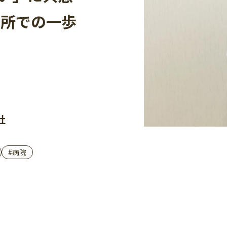
業所での一歩
社
#病院